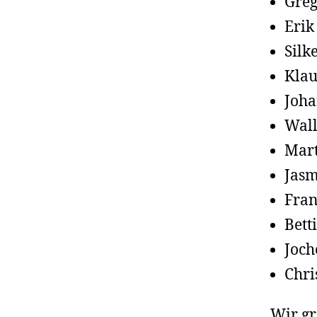
Greg
Erik
Silk
Klau
Joha
Wall
Mart
Jasm
Fran
Bett
Joch
Chri
Wir gr