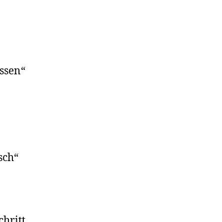
ssen“
sch“
hritt