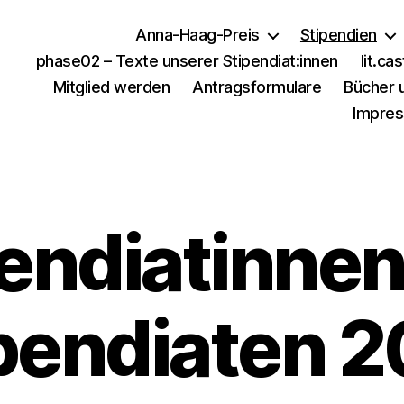
Anna-Haag-Preis
Stipendien
phase02 – Texte unserer Stipendiat:innen
lit.ca
Mitglied werden
Antragsformulare
Bücher u
Impres
endiatinne
pendiaten 