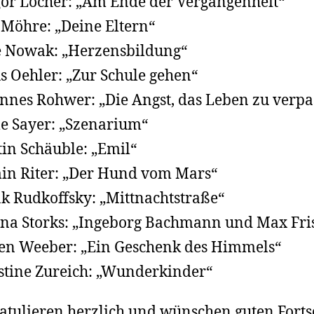
or Locher: „Am Ende der Vergangenheit“
 Möhre: „Deine Eltern“
e Nowak: „Herzensbildung“
s Oehler: „Zur Schule gehen“
nnes Rohwer: „Die Angst, das Leben zu verpa
e Sayer: „Szenarium“
in Schäuble: „Emil“
in Riter: „Der Hund vom Mars“
k Rudkoffsky: „Mittnachtstraße“
ina Storks: „Ingeborg Bachmann und Max Fri
en Weeber: „Ein Geschenk des Himmels“
stine Zureich: „Wunderkinder“
atulieren herzlich und wünschen guten Fortsc