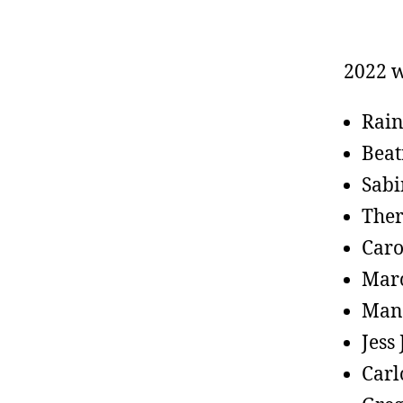
2022 w
Rain
Beat
Sabi
Ther
Caro
Marc
Mano
Jess
Carl